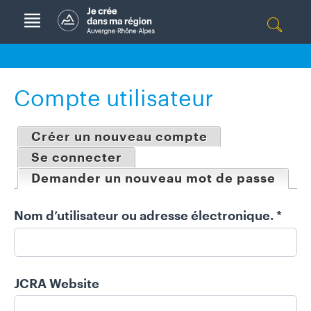
Aller à la navigation
A
C
Rec
T
her
U
che
Compte utilisateur
A
r
L
I
O
Créer un nouveau compte
T
n
É
Se connecter
g
S
l
Demander un nouveau mot de passe
(ongl
e
A
t
Nom d’utilisateur ou adresse électronique.
*
s
G
p
E
r
N
i
D
JCRA Website
n
A
c