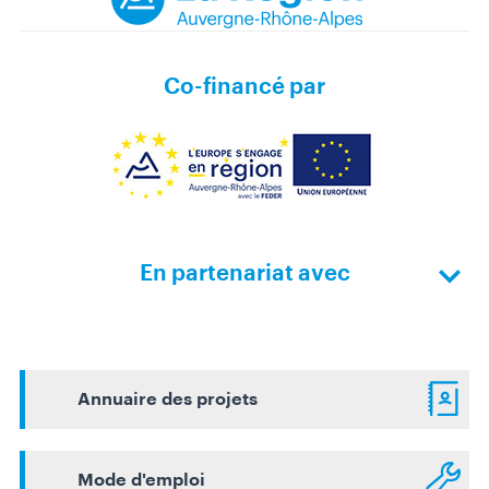
Z
I
N
Co-financé par
E
A
p
p
M
u
o
En partenariat avec
i
n
l
e
o
s
c
p
a
a
Annuaire des projets
l
c
e
Mode d'emploi