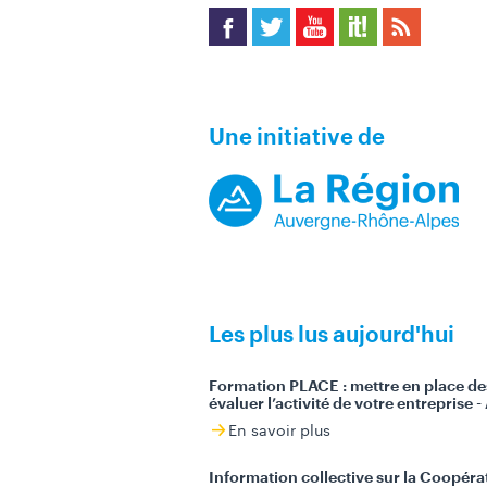
ace
witt
ou
coo
SS
boo
er
tub
p It
Une initiative de
k
e
Les plus lus aujourd'hui
Formation PLACE : mettre en place de
évaluer l’activité de votre entreprise 
En savoir plus
Information collective sur la Coopérat