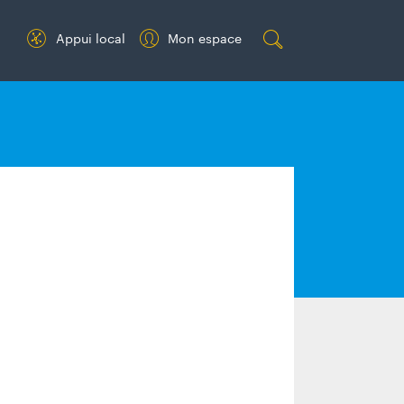
Appui local
Mon espace
Re
ch
erc
her