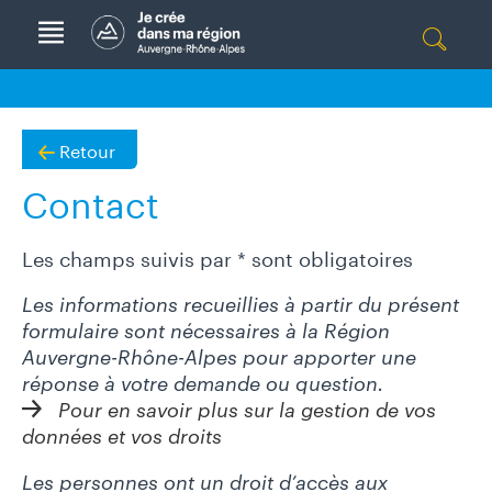
Aller à la navigation
A
C
Rec
T
her
U
che
A
Retour
r
L
Contact
I
T
É
Les champs suivis par
*
sont obligatoires
S
Les informations recueillies à partir du présent
A
formulaire sont nécessaires à la Région
G
Auvergne-Rhône-Alpes pour apporter une
E
réponse à votre demande ou question.
N
Pour en savoir plus sur la gestion de vos
D
données et vos droits
A
Les personnes ont un droit d’accès aux