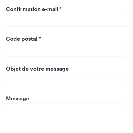
Z
Confirmation e-mail
*
I
N
E
Code postal
*
A
p
p
M
Objet de votre message
u
o
i
n
l
e
o
s
c
Message
p
a
a
l
c
e