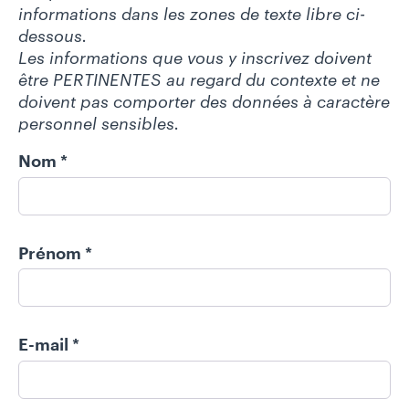
informations dans les zones de texte libre ci-
D
dessous.
O
Les informations que vous y inscrivez doivent
C
être PERTINENTES au regard du contexte et ne
U
doivent pas comporter des données à caractère
M
personnel sensibles.
E
N
Nom
*
T
A
T
I
Prénom
*
O
N
M
E-mail
*
A
G
A