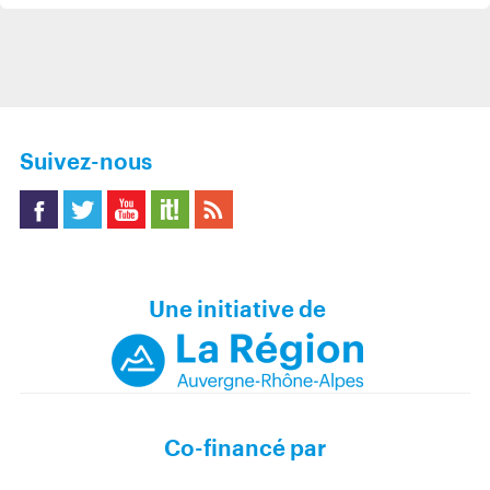
Suivez-nous
ace
witt
ou
coo
SS
boo
er
tub
p It
Une initiative de
k
e
Co-financé par