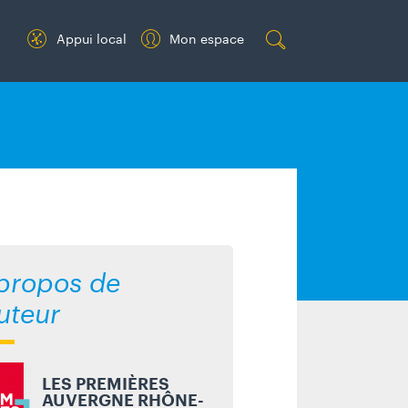
Appui local
Mon espace
Re
ch
erc
her
propos de
auteur
LES PREMIÈRES
AUVERGNE RHÔNE-