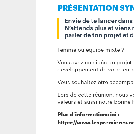
F
PRÉSENTATION SY
O
Envie de te lancer dans
_
N’attends plus et viens
parler de ton projet et
0
9
Femme ou équipe mixte ?
.
Vous avez une idée de projet 
développement de votre entre
0
9
Vous souhaitez être accompa
.
Lors de cette réunion, nous
valeurs et aussi notre bonne
2
0
Plus d’informations ici :
https://www.lespremieres.c
2