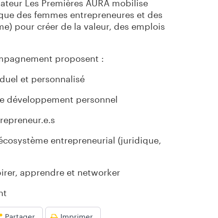
ubateur Les Premières AURA mobilise
que des femmes entrepreneures et des
) pour créer de la valeur, des emplois
compagnement proposent :
uel et personnalisé
 de développement personnel
trepreneur.e.s
’écosystème entrepreneurial (juridique,
irer, apprendre et networker
nt
Partager
Imprimer