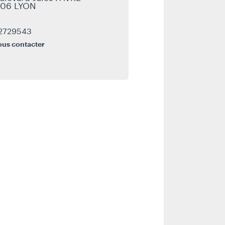
06 LYON
2729543
us contacter