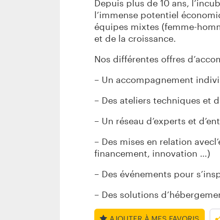
2
Depuis plus de 10 ans, l’inc
l’immense potentiel économi
.
équipes mixtes (femme-homme
J
et de la croissance.
P
Nos différentes offres d’ac
G
– Un accompagnement individ
– Des ateliers techniques et
– Un réseau d’experts et d’en
– Des mises en relation avecl
financement, innovation …)
– Des événements pour s’insp
– Des solutions d’hébergeme
AJOUTER À MES FAVORIS