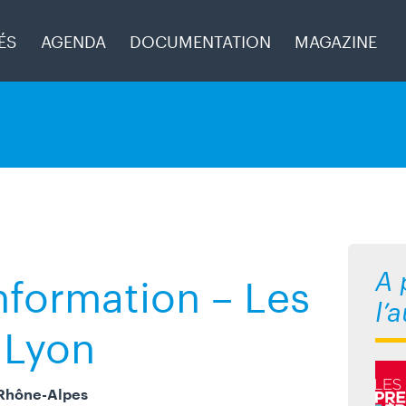
Aller à la navigation
ÉS
AGENDA
DOCUMENTATION
MAGAZINE
nformation – Les
A 
l’
 Lyon
Rhône-Alpes