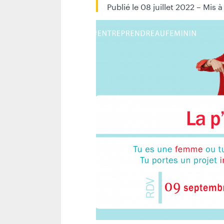
Publié le 08 juillet 2022 – Mis à
R
E
U
N
I
O
N
_
D
I
N