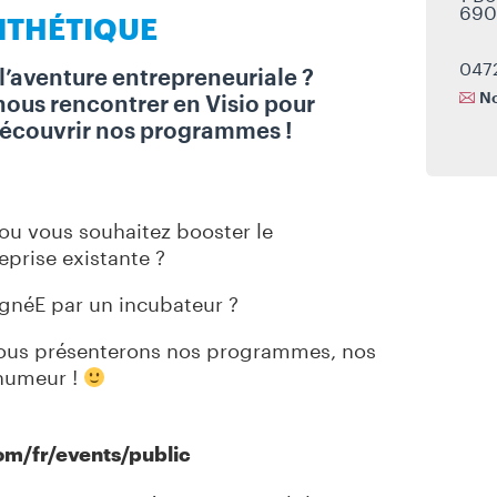
690
NTHÉTIQUE
047
 l’aventure entrepreneuriale ?
No
 nous rencontrer en Visio pour
 découvrir nos programmes !
ou vous souhaitez booster le
prise existante ?
gnéE par un incubateur ?
 vous présenterons nos programmes, nos
 humeur !
om/fr/events/public