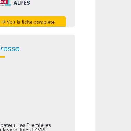
ALPES
Voir la fiche complète
resse
ubateur Les Premières
ulevard Jules FAVRE