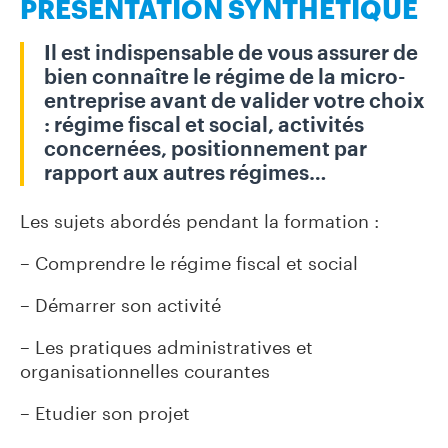
PRÉSENTATION SYNTHÉTIQUE
Z
2
I
0
Il est indispensable de vous assurer de
N
bien connaître le régime de la micro-
E
9
entreprise avant de valider votre choix
6
: régime fiscal et social, activités
concernées, positionnement par
4
A
rapport aux autres régimes…
p
0
p
Les sujets abordés pendant la formation :
M
_
u
o
– Comprendre le régime fiscal et social
i
n
3
l
e
– Démarrer son activité
4
o
s
c
p
– Les pratiques administratives et
0
a
a
organisationnelles courantes
.
l
c
– Etudier son projet
e
J