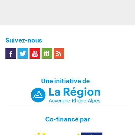
ur
su
r
Fa
ce
b
Suivez-nous
o
o
k
ace
witt
ou
coo
SS
boo
er
tub
p It
Une initiative de
k
e
Co-financé par