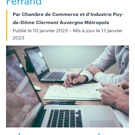
D
O
Par
Chambre de Commerce et d’Industrie Puy-
C
de-Dôme Clermont Auvergne Métropole
U
Publié le 10 janvier 2023 – Mis à jour le 17 janvier
M
2023
E
N
O
T
F
A
T
F
I
I
O
N
C
E
M
A
-
G
1
A