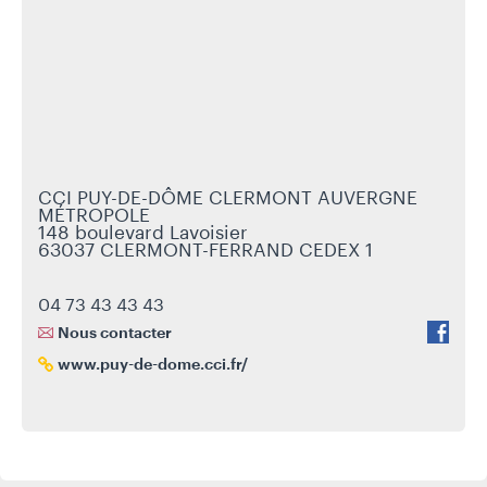
CCI PUY-DE-DÔME CLERMONT AUVERGNE
MÉTROPOLE
148 boulevard Lavoisier
63037 CLERMONT-FERRAND CEDEX 1
04 73 43 43 43
Nous contacter
ui
www.puy-de-dome.cci.fr/
vr
e
l’a
ut
e